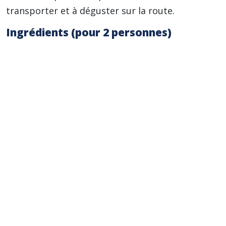
transporter et à déguster sur la route.
Ingrédients (pour 2 personnes)
2 wraps de blé complet (environ 150g)
200g de poulet cuit (reste de poulet rôti ou
poulet acheté déjà cuit), coupé en dés
1 poivron vert bio (environ 100g), coupé en
fines lamelles
1 courgette bio (environ 100g), coupée en
fines lamelles
1 cuillère à soupe d’huile d’olive vierge extra
bio
1 cuillère à café de cumin en poudre
Sel, poivre noir du moulin
Sauce au choix (yaourt nature, sauce au