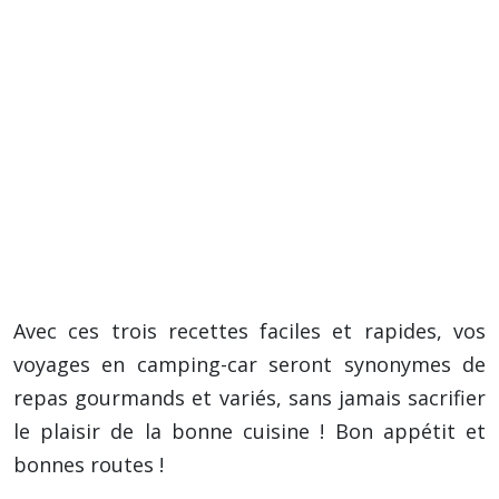
d’épaisseur).
Ajoutez d’autres légumes selon vos
préférences : courgettes, brocolis, asperges.
Pour une marinade plus intense, laissez
mariner le poisson 30 minutes dans un
mélange d’huile d’olive, de jus de citron et
d’herbes de Provence.
Vous pouvez également cuire les papillotes
sur une plancha pour un léger goût grillé.
Avec ces trois recettes faciles et rapides, vos
voyages en camping-car seront synonymes de
repas gourmands et variés, sans jamais sacrifier
le plaisir de la bonne cuisine ! Bon appétit et
bonnes routes !