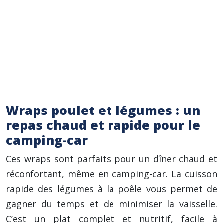
envies : ajoutez des olives Kalamata, des
câpres ou des dés d’avocat.
Pour une version plus copieuse, ajoutez 20g
de graines de courge ou de tournesol.
Cette salade se conserve 2 jours au
réfrigérateur dans un contenant hermétique.
Wraps poulet et légumes : un
repas chaud et rapide pour le
camping-car
Ces wraps sont parfaits pour un dîner chaud et
réconfortant, même en camping-car. La cuisson
rapide des légumes à la poêle vous permet de
gagner du temps et de minimiser la vaisselle.
C’est un plat complet et nutritif, facile à