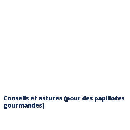
Arroser d’huile d’olive et assaisonner avec les
herbes de Provence, le sel et le poivre.
Refermer la papillote en relevant les bords
du papier sulfurisé et en les pliant sur le
poisson et les légumes. Répéter l’opération
pour le deuxième filet.
Cuire les papillotes à la poêle pendant 12-15
minutes, en retournant à mi-cuisson, jusqu’à
ce que le poisson soit cuit et que les légumes
soient tendres.
Conseils et astuces (pour des papillotes
gourmandes)
Pour une cuisson plus rapide, utilisez des
filets de poisson plus fins (environ 1cm