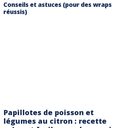
Conseils et astuces (pour des wraps
réussis)
Pour une version végétarienne, remplacez le
poulet par des haricots noirs ou des lentilles
cuites.
Ajoutez des champignons de Paris émincés
pour plus de saveurs.
Pour une cuisson plus rapide, vous pouvez
couper les légumes en très petits dés.
Pour une meilleure conservation, préparez
les légumes à l’avance et conservez-les
séparément au réfrigérateur.
Papillotes de poisson et
légumes au citron : recette