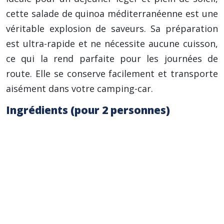
cette salade de quinoa méditerranéenne est une
véritable explosion de saveurs. Sa préparation
est ultra-rapide et ne nécessite aucune cuisson,
ce qui la rend parfaite pour les journées de
route. Elle se conserve facilement et transporte
aisément dans votre camping-car.
Ingrédients (pour 2 personnes)
150g de quinoa bio précuit (temps de
préparation réduit)
1 concombre bio (environ 150g), coupé en
dés
2 tomates cerises bio (environ 100g),
coupées en deux
1/2 poivron rouge bio (environ 75g), coupé