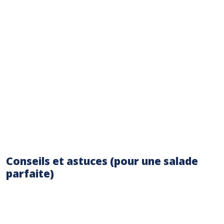
Ajouter la feta (ou les noix pour une version
végane).
Dans un petit bol, préparer la vinaigrette en
fouettant l’huile d’olive, le vinaigre
balsamique, l’origan, le sel et le poivre.
Verser la vinaigrette sur la salade et
mélanger délicatement.
Réfrigérer au minimum 30 minutes avant de
servir pour une meilleure imprégnation des
saveurs.
Conseils et astuces (pour une salade
parfaite)
Pour une salade plus consistante, ajoutez
50g de pois chiches cuits.
Variez les légumes selon la saison et vos