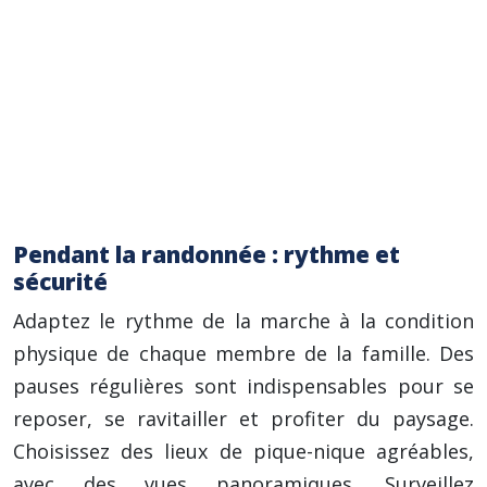
solaire, et éventuellement un anti-
moustique.
Une carte du Salève, une boussole ou un GPS
peuvent être utiles, en fonction du sentier
choisi.
Informez quelqu’un de votre itinéraire et de
votre heure de retour prévue.
Pendant la randonnée : rythme et
sécurité
Adaptez le rythme de la marche à la condition
physique de chaque membre de la famille. Des
pauses régulières sont indispensables pour se
reposer, se ravitailler et profiter du paysage.
Choisissez des lieux de pique-nique agréables,
avec des vues panoramiques. Surveillez