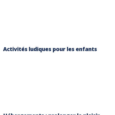
Veyrier-du-Lac, avec son lac et ses activités
nautiques.
Découvrez l’histoire de la région grâce aux
panneaux d’information présents le long de
certains sentiers.
Activités ludiques pour les enfants
Plusieurs aires de jeux pour enfants sont
disponibles dans les villages au pied du
Salève.
Organisez une chasse au trésor avec des
indices cachés le long d’un sentier facile.
Créez un herbier avec les fleurs et plantes
rencontrées pendant la randonnée.