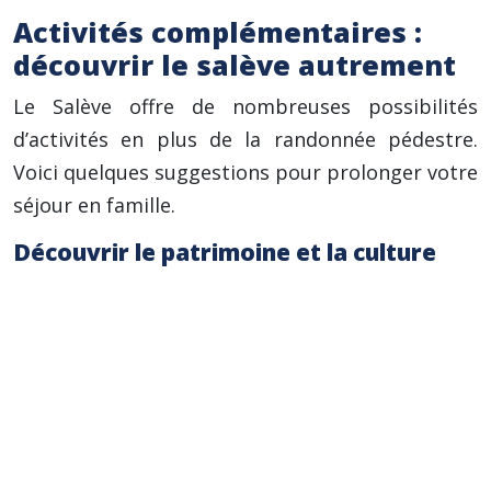
Activités complémentaires :
découvrir le salève autrement
Le Salève offre de nombreuses possibilités
d’activités en plus de la randonnée pédestre.
Voici quelques suggestions pour prolonger votre
séjour en famille.
Découvrir le patrimoine et la culture
Visite du Fort l’Écluse, impressionnante
forteresse médiévale avec un panorama
exceptionnel : il faut compter environ 2
heures pour une visite complète.
Explorez les charmants villages perchés au
pied du Salève : Monnetier-Mornex, avec ses
vieilles pierres et son ambiance paisible, ou