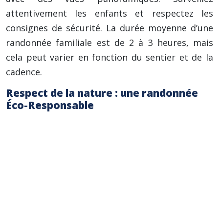
attentivement les enfants et respectez les
consignes de sécurité. La durée moyenne d’une
randonnée familiale est de 2 à 3 heures, mais
cela peut varier en fonction du sentier et de la
cadence.
Respect de la nature : une randonnée
Éco-Responsable
Ramassez tous vos déchets et rapportez-les
avec vous.
Respectez la faune et la flore. Évitez de
déranger les animaux et ne cueillez pas les
plantes.
Restez sur les sentiers balisés pour
préserver la végétation et éviter tout risque.