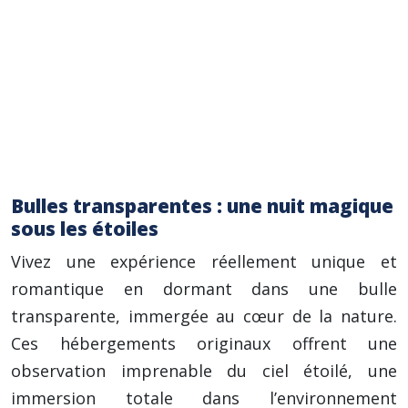
nécessaires (si vous souhaitez naviguer vous-
même), et les assurances obligatoires.
Conseil pratique : Prévoyez un itinéraire
précis et renseignez-vous sur l’emplacement
des écluses, les points d’amarrage
disponibles, et les services proposés le long
du canal.
Bulles transparentes : une nuit magique
sous les étoiles
Vivez une expérience réellement unique et
romantique en dormant dans une bulle
transparente, immergée au cœur de la nature.
Ces hébergements originaux offrent une
observation imprenable du ciel étoilé, une
immersion totale dans l’environnement