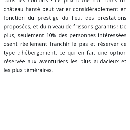
dans les couloirs ! Le prix d’une nuit dans un
château hanté peut varier considérablement en
fonction du prestige du lieu, des prestations
proposées, et du niveau de frissons garantis ! De
plus, seulement 10% des personnes intéressées
osent réellement franchir le pas et réserver ce
type d’hébergement, ce qui en fait une option
réservée aux aventuriers les plus audacieux et
les plus téméraires.
Conseil important : Avant de réserver votre
séjour dans un château hanté, renseignez-
vous attentivement sur l’histoire du lieu, les
légendes qui y sont attachées, et les
phénomènes paranormaux qui y ont été
signalés.