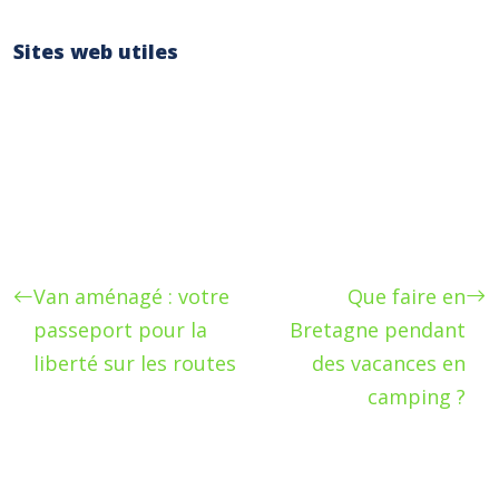
Prise en compte de la saison
Sites web utiles
Offices de tourisme des régions mentionnées
Sites de réservation d’hébergements
insolites (ex: Airbnb, Gîtes de France)
Sites d’activités de loisirs (ex: GetYourGuide,
Viator)
Van aménagé : votre
Que faire en
passeport pour la
Bretagne pendant
liberté sur les routes
des vacances en
camping ?