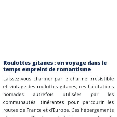
Conseil pratique : Renseignez-vous
attentivement sur les commodités
disponibles (toilettes sèches, douche solaire,
point d’eau potable, etc.) avant de réserver
votre séjour, afin de vous assurer qu’elles
correspondent à vos besoins et à vos
attentes.
Roulottes gitanes : un voyage dans le
temps empreint de romantisme
Laissez-vous charmer par le charme irrésistible
et vintage des roulottes gitanes, ces habitations
nomades autrefois utilisées par les
communautés itinérantes pour parcourir les
routes de France et d’Europe. Ces hébergements