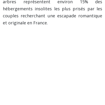
arbres représentent environ 15% des
hébergements insolites les plus prisés par les
couples recherchant une escapade romantique
et originale en France.
Conseil précieux : Réservez votre cabane
dans les arbres bien à l’avance, surtout si
vous prévoyez de voyager pendant les
périodes de vacances scolaires ou les week-
ends prolongés, car la demande est forte.
Conseil important : Vérifiez attentivement
l’âge minimum requis pour les enfants, car
certaines cabanes peuvent ne pas être
adaptées aux plus jeunes en raison de la
hauteur et des installations.