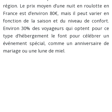
région. Le prix moyen d’une nuit en roulotte en
France est d’environ 80€, mais il peut varier en
fonction de la saison et du niveau de confort.
Environ 30% des voyageurs qui optent pour ce
type d’hébergement le font pour célébrer un
événement spécial, comme un anniversaire de
mariage ou une lune de miel.
Conseil important : Avant de réserver votre
séjour en roulotte, assurez-vous du niveau
de confort et de l’équipement disponible
(cuisine équipée, sanitaires avec douche et
toilettes, chauffage, literie de qualité), afin
de garantir un séjour agréable et sans
soucis.