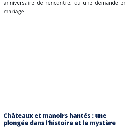
anniversaire de rencontre, ou une demande en
mariage.
Conseil important : Avant de réserver votre
nuit dans une bulle transparente, vérifiez
attentivement le niveau de luminosité
nocturne dans la région, et prévoyez un
masque de sommeil si vous êtes sensible à la
lumière.
Conseil pratique : Prévoyez des vêtements
adaptés à la température, car les nuits
peuvent être fraîches, même en été, en
raison de la condensation.
Châteaux et manoirs hantés : une
plongée dans l’histoire et le mystère