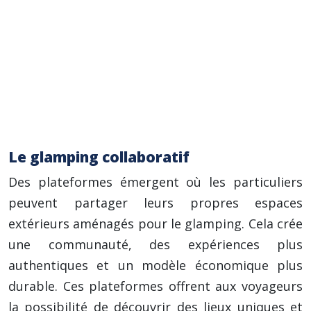
Ne laissez aucun déchet derrière vous.
Respectez la faune et la flore locales.
Utilisez l’eau et l’énergie avec parcimonie.
Privilégiez les produits écologiques et
biodégradables.
Soutenez les initiatives locales de tourisme
durable.
Le glamping collaboratif
Des plateformes émergent où les particuliers
peuvent partager leurs propres espaces
extérieurs aménagés pour le glamping. Cela crée
une communauté, des expériences plus
authentiques et un modèle économique plus
durable. Ces plateformes offrent aux voyageurs
la possibilité de découvrir des lieux uniques et