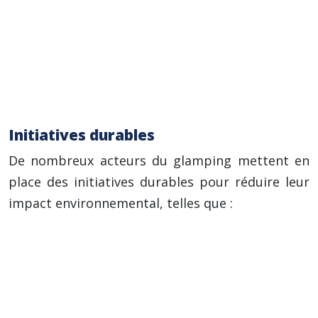
usées).
La perturbation de la faune et de la flore
(bruit, piétinement).
La modification des paysages (construction
d’infrastructures).
Initiatives durables
De nombreux acteurs du glamping mettent en
place des initiatives durables pour réduire leur
impact environnemental, telles que :
L’utilisation d’énergies renouvelables
(solaire, éolien).
La gestion des déchets (tri sélectif,
compostage).