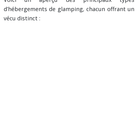
d’hébergements de glamping, chacun offrant un
vécu distinct :
Tentes Lodge :
Les plus populaires, souvent
équipées d’un plancher en bois, de lits
confortables et parfois d’une salle de bain
privée. Elles offrent un excellent compromis
entre confort et immersion dans la nature.
Yourtes :
Habitations traditionnelles
mongoles, offrant un espace circulaire
chaleureux et une connexion authentique
avec la culture nomade. Elles sont idéales
pour les familles et les groupes d’amis.
Cabanes et Lodges Perchés :
Pour une
immersion totale dans la canopée et des