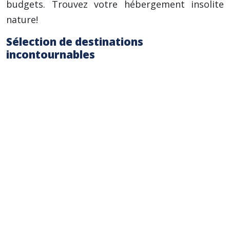
budgets. Trouvez votre hébergement insolite
nature!
Sélection de destinations
incontournables
Afrique (Safari) :
Tanzanie, Kenya, Botswana
(Glamping de luxe pour observer la faune
sauvage).
Amérique du Nord :
Parcs nationaux aux
États-Unis et au Canada (Cabanes en bois,
tentes lodge, tipis).
Europe :
France (Campagnes, montagnes),
Italie (Toscane, Dolomites), Islande (Aurores
boréales). Découvrez les séjours glamping
famille.
Asie :
Bali (Rizieres), Thaïlande (Jungles),