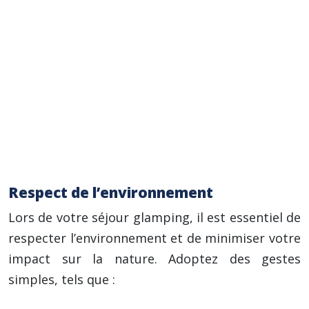
résistantes.
Lampe frontale ou torche pour les
déplacements nocturnes.
Répulsif anti-moustiques et crème solaire.
Trousse de premiers secours avec les
médicaments indispensables.
Sac de couchage (si non fourni par
l’hébergement).
Respect de l’environnement
Lors de votre séjour glamping, il est essentiel de
respecter l’environnement et de minimiser votre
impact sur la nature. Adoptez des gestes
simples, tels que :