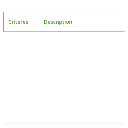
Critères
Description
Accessibilité
Facilité d’accès depuis votre lieu de rési
Climat
Conditions météorologiques pendant la 
Activités
Variété des activités proposées (randonn
Budget
Prix du séjour et des activités.
Préférences
Type d’hébergement, environnement s