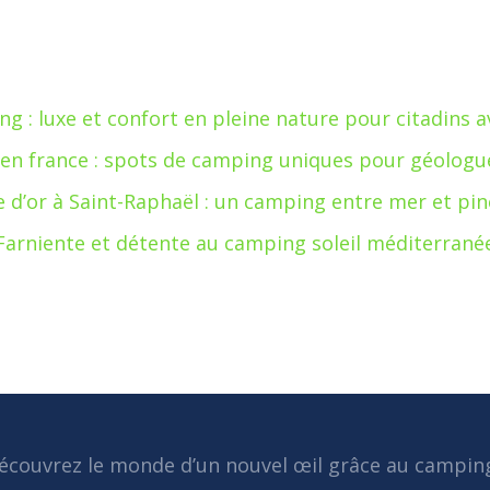
ng : luxe et confort en pleine nature pour citadins a
 en france : spots de camping uniques pour géolog
le d’or à Saint-Raphaël : un camping entre mer et pi
Farniente et détente au camping soleil méditerrané
écouvrez le monde d’un nouvel œil grâce au camping