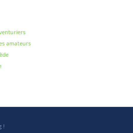
venturiers
ues amateurs
nède
e
 !